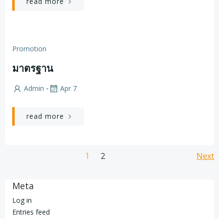
read more
Promotion
มาตรฐาน
Admin
Apr 7
-
read more
Posts
Po
Page
Next
Page
1
2
navigation
na
Meta
Log in
Entries feed