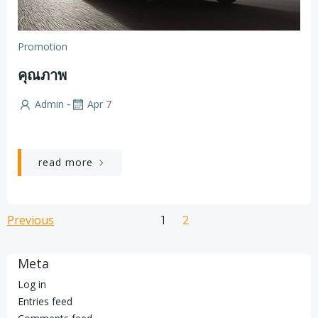
Promotion
คุณภาพ
Admin
Apr 7
-
read more
Posts
Posts
Previous
Page
Page
1
2
navigation
navigation
Meta
Log in
Entries feed