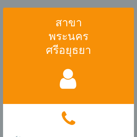
สาขา
พระนคร
ศรีอยุธยา