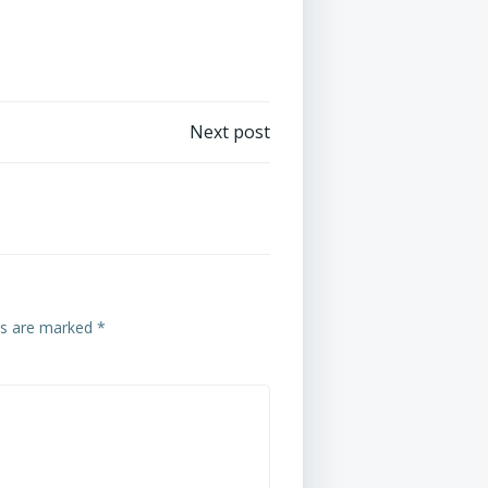
st
Next post
vigation
ds are marked
*