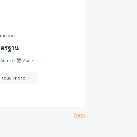
omotion
าตรฐาน
Admin
Apr 7
-
read more
Posts
Next
navigation