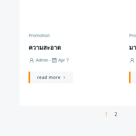
Promotion
Pr
ความสะอาด
ม
Admin
Apr 7
-
read more
Posts
Page
Page
1
2
navigation